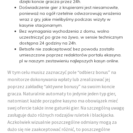
dzięki koncie gracza przez 24h.
Doświadczenie gier z krupierami jest niesamowite,
ponieważ na ogół rzetelnie odwzorowują wrażenia
wraz z gry, jakie mielibyśmy podczas wizyty w
kasynie stacjonarnym.
Bez wymagania wychodzenia z domu, wolno
uczestniczyć po grze na żywo, w sensie technicznym
dostępna 24 godziny na 24h.
Betsafe nie zaakceptować bez powodu zostało
umieszczone poprzez redaktorów portalu ekasyna.
pl w naszym zestawieniu najlepszych kasyn online.
W tym celu musisz zaznaczyć pole “odbierz bonus” na
monitorze dokonywania wpłaty lub zrealizować jej
poprzez zakładkę “aktywne bonusy” na swoim koncie
gracza. Naturalnie automaty to jedynie jeden typ gier,
natomiast każde porządne kasyno ma obowiązek mieć
swej ofercie także inne gatunki gier. Na szczególną uwagę
zasługuje dużo różnych rodzajów ruletek i blackjacka.
Aczkolwiek wizualnie poszczególne odmiany mogą za
dużo się nie zaakceptować różnić, to poszczególne