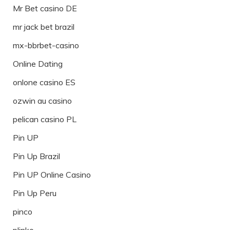
Mr Bet casino DE
mr jack bet brazil
mx-bbrbet-casino
Online Dating
onlone casino ES
ozwin au casino
pelican casino PL
Pin UP
Pin Up Brazil
Pin UP Online Casino
Pin Up Peru
pinco