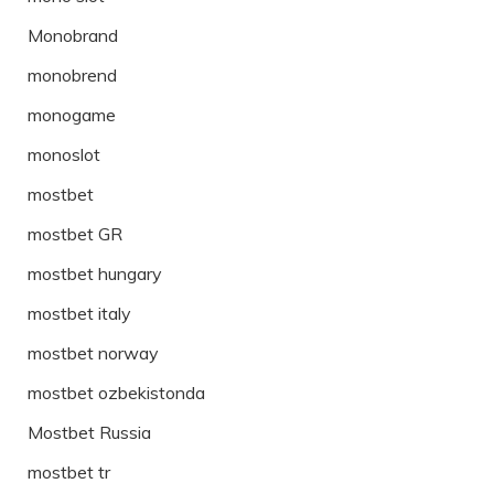
Monobrand
monobrend
monogame
monoslot
mostbet
mostbet GR
mostbet hungary
mostbet italy
mostbet norway
mostbet ozbekistonda
Mostbet Russia
mostbet tr