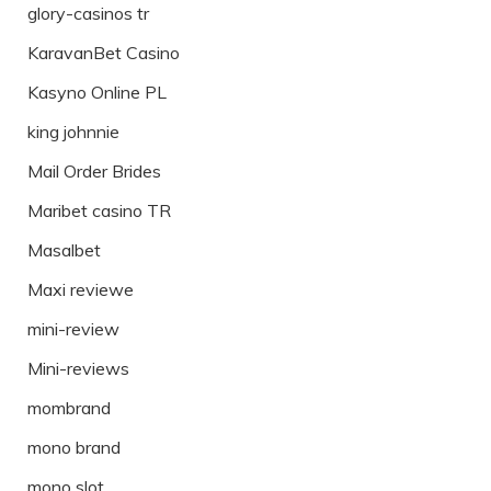
glory-casinos tr
KaravanBet Casino
Kasyno Online PL
king johnnie
Mail Order Brides
Maribet casino TR
Masalbet
Maxi reviewe
mini-review
Mini-reviews
mombrand
mono brand
mono slot