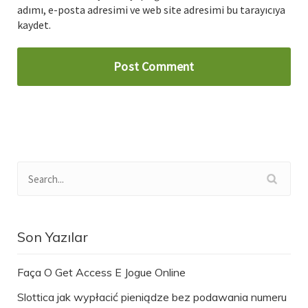
adımı, e-posta adresimi ve web site adresimi bu tarayıcıya
kaydet.
Son Yazılar
Faça O Get Access E Jogue Online
Slottica jak wypłacić pieniądze bez podawania numeru