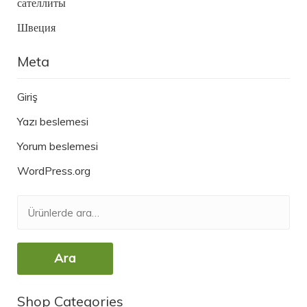
сателлиты
Швеция
Meta
Giriş
Yazı beslemesi
Yorum beslemesi
WordPress.org
Ara:
Ara
Shop Categories