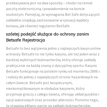
przekazywana jest na dwa sposoby – chodzi na temat
pocztę elektroniczną i powiadomienie na koncie
osobistym. Pamiętaj, że wymagania Bet Safe dotyczących
zakładów znajdują zastosowanie w sytuacji wypłaty
bonusa, jak również regulamin BetSafe.
szóstej podejść służące do ochrony zanim
Betsafe Rejestracja
Betsafe to bez wątpienia jedno z najlepszych kasyn online
w branży. Betsafe to nie tylko kasyno, ale też jeden wraz z
bardziej wybitnych bukmacherów, który oferuje zakłady
praktycznie na każdą znaną ci dyscyplinę sportu. Kasyno
Betsafe funkcjonuje na polskim rynku od momentu 2006 r.
i należy do jednej z największych stronic hazardowych na
całym świecie. Betsafe jest bezpiecznym,
nieskomplikowanym w obsłudze kasynem, który
przyjmuje graczy z całego świata, oferując układ języków i
opcji walutowych oraz procedur płatności. Pomimo tego,
że stawiają główny parcie na zakłady bukmacherskie,