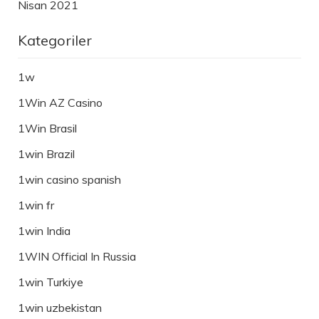
Nisan 2021
Kategoriler
1w
1Win AZ Casino
1Win Brasil
1win Brazil
1win casino spanish
1win fr
1win India
1WIN Official In Russia
1win Turkiye
1win uzbekistan