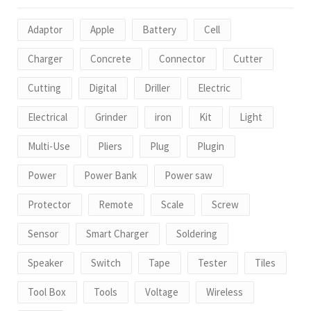
Adaptor
Apple
Battery
Cell
Charger
Concrete
Connector
Cutter
Cutting
Digital
Driller
Electric
Electrical
Grinder
iron
Kit
Light
Multi-Use
Pliers
Plug
Plugin
Power
Power Bank
Power saw
Protector
Remote
Scale
Screw
Sensor
Smart Charger
Soldering
Speaker
Switch
Tape
Tester
Tiles
Tool Box
Tools
Voltage
Wireless