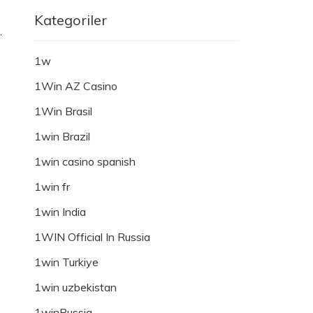
Kategoriler
.
1w
1Win AZ Casino
1Win Brasil
1win Brazil
1win casino spanish
1win fr
1win India
1WIN Official In Russia
1win Turkiye
1win uzbekistan
1winRussia