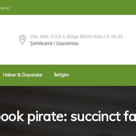
siniz.”
Osb. Mah. O.S.B 1. Bölge 83105 Nolu Cd. No:31
Şehitkamil / Gaziantep
Haber & Duyurular
İletişim
k pirate: succinct fau