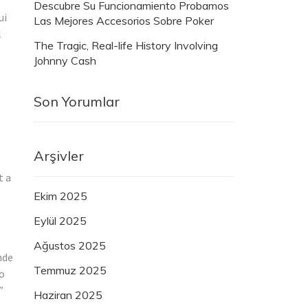
Descubre Su Funcionamiento Probamos
ui
Las Mejores Accesorios Sobre Poker
l
The Tragic, Real-life History Involving
Johnny Cash
Son Yorumlar
Arşivler
t a
Ekim 2025
Eylül 2025
Ağustos 2025
nde
Temmuz 2025
ro
”
Haziran 2025