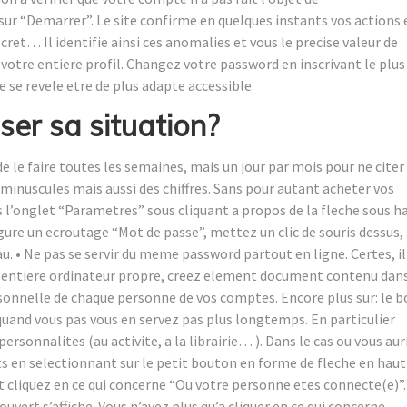
ur “Demarrer”. Le site confirme en quelques instants vos actions 
cret… Il identifie ainsi ces anomalies et vous le precise valeur de
 votre entiere profil. Changez votre password en inscrivant le plus
se revele etre de plus adapte accessible.
ser sa situation?
e le faire toutes les semaines, mais un jour par mois pour ne citer
 minuscules mais aussi des chiffres. Sans pour autant acheter vos
l’onglet “Parametres” sous cliquant a propos de la fleche sous h
gure un ecroutage “Mot de passe”, mettez un clic de souris dessus,
au. • Ne pas se servir du meme password partout en ligne. Certes, il
tre entiere ordinateur propre, creez element document contenu dan
sonnelle de chaque personne de vos comptes. Encore plus sur: le 
quand vous pas vous en servez pas plus longtemps. En particulier
rsonnalites (au activite, a la librairie… ). Dans le cas ou vous aur
nts en selectionnant sur le petit bouton en forme de fleche en haut
et cliquez en ce qui concerne “Ou votre personne etes connecte(e)”.
uvert s’affiche. Vous n’avez plus qu’a cliquer en ce qui concerne