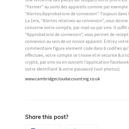
“Fermer” au seins des appareils comme par exemple v
“Alertes/Approbations de connexion”. Toujours dans l
La 1ere, “Alertes relatives au connexion”, vous donne l
concerne votre compte, par mail ou par sms. Il suffit
“Approbations de connexion”, vous permet de recept
connexion au sein de un novice appareil. Entrez vot
commentaire figure element code dans 6 codifies qu’i
effectuee, votre compte se trouve etre securise & a t
crypte, par sms ou en ouvrant l’application Facebook 
votre identifiant & votre password (voir photos).
www.cambridgecloudaccounting.co.uk
Share this post?