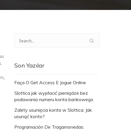
pas
s.
Son Yazılar
om,
Faça O Get Access E Jogue Online
Slottica jak wypłacić pieniądze bez
podawania numeru konta bankowego
Zalety usunięcia konta w Slottica: Jak
usunąć konto?
Programación De Tragamonedas: