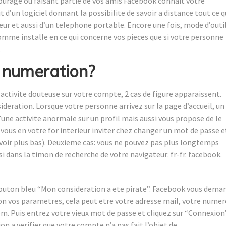
ourage ou faisant partie de vos amis Facebook connait votre
 d’un logiciel donnant la possibilite de savoir a distance tout ce q
teur et aussi d’un telephone portable. Encore une fois, mode d’outi
mme installe en ce qui concerne vos pieces que si votre personne
.
 numeration?
 activite douteuse sur votre compte, 2 cas de figure apparaissent.
deration. Lorsque votre personne arrivez sur la page d’accueil, un
une activite anormale sur un profil mais aussi vous propose de le
 vous en votre for interieur inviter chez changer un mot de passe e
(voir plus bas). Deuxieme cas: vous ne pouvez pas plus longtemps
isi dans la timon de recherche de votre navigateur: fr-fr. facebook.
bouton bleu “Mon consideration a ete pirate”. Facebook vous dema
lon vos parametres, cela peut etre votre adresse mail, votre nume
m. Puis entrez votre vieux mot de passe et cliquez sur “Connexion
n a verifier que votre compte n’a pas fait l’objet de