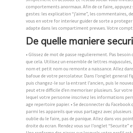
comportements anormaux. Afin de ce faire, appuyez s
gestes: les explication “j’aime”, les commentaires, de
vous en votre for interieur guider de sorte a proteger
adapte dans les compartiment prevues. Votre compte 
De quelle maniere securi
• Glissez de mot de passe regulierement. Pas besoin d
que cela. Utilisez un ensemble de lettres majuscules,
nom et petit nom ou remonte a naissance. Allez dans 
bafoue de votre percolateur. Dans l’onglet general fi
puis changez-le sur la entrant l’ancien, puis le nouve
peut etre difficile d’en memoriser plusieurs. Sur vo
lequel votre personne inscrivez les informations per
age repertoire papier. • Se deconnecter du Facebook 
parmi les appareils que vous partagez avec plusieurs pe
oublie du le faire, pas de panique. Allez dans vos poi
droite du ecran. Rendez vous sur l’onglet “Securite” 
Une renferme des pieces sur lesquels votre profil est o