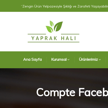
“Zengin Ürün Yelpazesiyle Şıklığı ve Zarafeti Yaşayabilir
Ana Sayfa
Kurumsal
Ürünlerimiz
Compte Faceboo