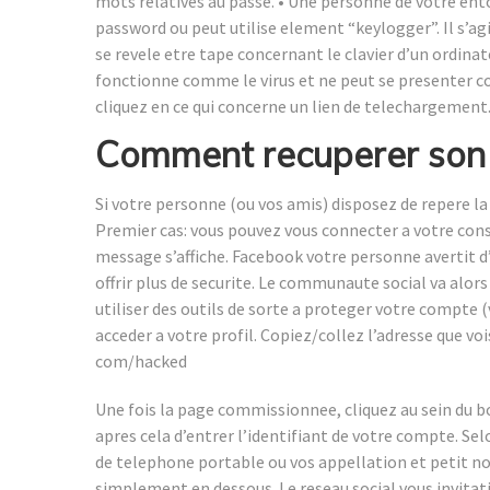
mots relatives au passe. • Une personne de votre ent
password ou peut utilise element “keylogger”. Il s’agit
se revele etre tape concernant le clavier d’un ordina
fonctionne comme le virus et ne peut se presenter co
cliquez en ce qui concerne un lien de telechargement
Comment recuperer son
Si votre personne (ou vos amis) disposez de repere la
Premier cas: vous pouvez vous connecter a votre consi
message s’affiche. Facebook votre personne avertit d’
offrir plus de securite. Le communaute social va alors
utiliser des outils de sorte a proteger votre compte 
acceder a votre profil. Copiez/collez l’adresse que vo
com/hacked
Une fois la page commissionnee, cliquez au sein du 
apres cela d’entrer l’identifiant de votre compte. Se
de telephone portable ou vos appellation et petit no
simplement en dessous. Le reseau social vous invitatio