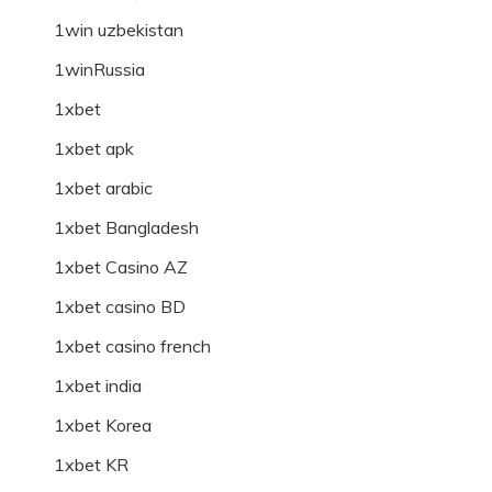
1win uzbekistan
1winRussia
1xbet
1xbet apk
1xbet arabic
1xbet Bangladesh
1xbet Casino AZ
1xbet casino BD
1xbet casino french
1xbet india
1xbet Korea
1xbet KR