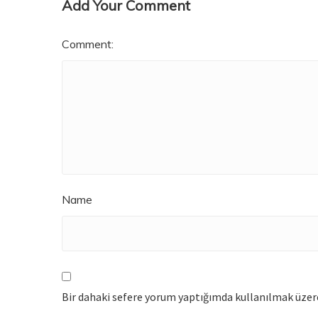
Add Your Comment
Comment:
Name
Bir dahaki sefere yorum yaptığımda kullanılmak üzere