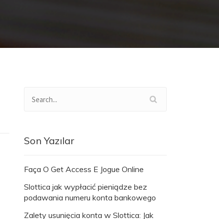
Son Yazılar
Faça O Get Access E Jogue Online
Slottica jak wypłacić pieniądze bez
podawania numeru konta bankowego
Zalety usunięcia konta w Slottica: Jak